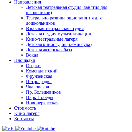
Направления
Детская театральная студия (занятия для
школьников)
Театрально развивающие занятия для
дошкольников
Взрослая театральная студия
Детская студия мультипликации
Кино-театральные лагеря
Детская киностудия (режиссура)
Детская актёрская база
Вокал
Площадки
Озерки
Комендантский
Фрунзенская
Петроградка
Чкаловская
Пр. Большевиков
Парк Победы
Новочеркасская
Стоимость
Кино-лагеря
Контакты