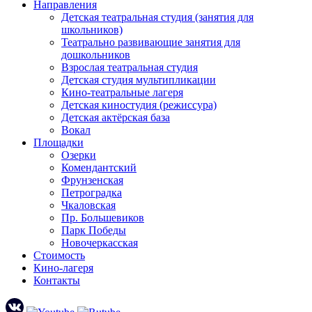
Направления
Детская театральная студия (занятия для
школьников)
Театрально развивающие занятия для
дошкольников
Взрослая театральная студия
Детская студия мультипликации
Кино-театральные лагеря
Детская киностудия (режиссура)
Детская актёрская база
Вокал
Площадки
Озерки
Комендантский
Фрунзенская
Петроградка
Чкаловская
Пр. Большевиков
Парк Победы
Новочеркасская
Стоимость
Кино-лагеря
Контакты